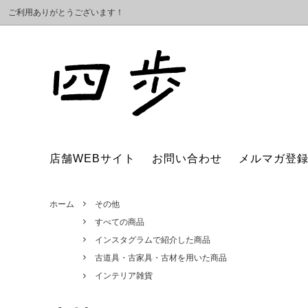
ご利用ありがとうございます！
Asteriscus（インテリア小物）
すべての商品
ご利用ガイド
atelie
ギフト
ポイン
iriki（木工小物）
カレンダー
inn-
古道具
店舗WEBサイト
お問い合わせ
メルマガ登
kata kata（型染作家）
食器
かまわ
掃除道
KYOTO TSUNAGU WORKS
アクセサリー・服飾小物
桐島畑
文具・
ホーム
その他
倉敷意匠計画室
CLASK
すべての商品
インスタグラムで紹介した商品
シサム工房
篠塚朋
古道具・古家具・古材を用いた商品
星燈社（布小物）
SOUKI
インテリア雑貨
NAOT （革靴）
中川政