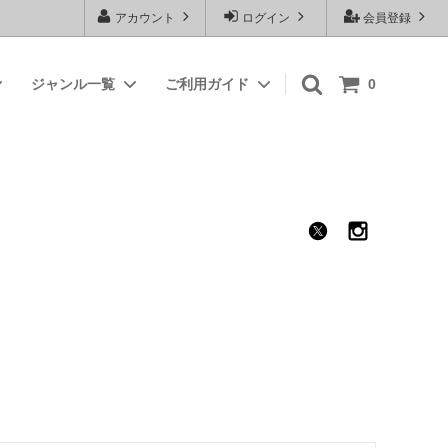
アカウント
ログイン
会員登録
ジャンル一覧
ご利用ガイド
0
amabro
インスタグラムで紹介した商品
かごや
キッチン用品
樹ノ音工房（会津本郷焼）
衣類・バッグ・靴
桂樹舎（八尾和紙）
キッズ・ベビー用品
kontex（今治タオル）
STUDIO M'
）
高田精油所（椿油）
negoto（アクセサリー・雑貨）