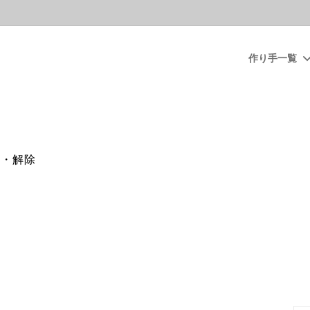
作り手一覧
r coin（時計）
におすすめ商品
トサービスについて
アデリア（硝子食器）
SALE商品
Rigi（アクセサリー）
・古家具・古材を用いた商品
kaico（琺瑯製品）
インテリア雑貨
録・解除
ぬ（てぬぐい・和雑貨）
具・水回り
かもしか道具店（萬古焼）
バス用品・化粧品
（食品）
小物
KINTO
食品
A DO
工房アイザワ（キッチン用品）
子（イラスト）
真工藝（木版手染ぬいぐるみ）
高田耕造商店（たわし・ほうき
七商店
ニドム（マーマレード等）