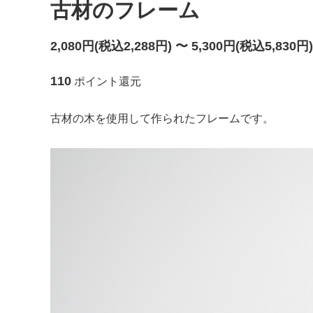
古材のフレーム
野田琺瑯
箸蔵ま
2,080円(税込2,288円) 〜 5,300円(税込5,830円)
BAN INOUE（蚊帳・麻織物）
Pisc
4th-market（萬古焼）
福田る
110
ポイント還元
松野屋（荒物雑貨）
松山油
古材の木を使用して作られたフレームです。
やちむん・琉球ガラス
yuki 
渡邉知樹
四歩の