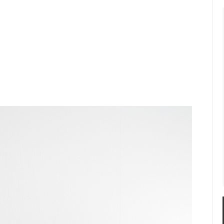
つかん
BAGWORKS（バッグ）
eans（アクセサリー）
hibi
い（陶器）
fog linen work
脂（化粧品）
丸山可菜子（陶器）
onizuka（アクセサリー）
46/D.
焼き菓子
その他