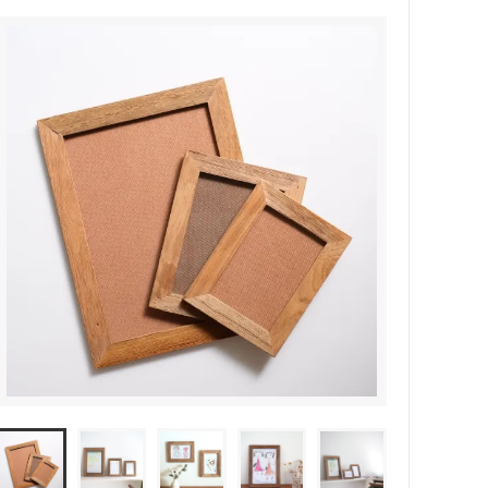
花森安治（暮しの手帖）
廣田硝子
French Bull （靴下・服飾小物）
無茶々園（食品）
Ryutoan（アクセサリー）