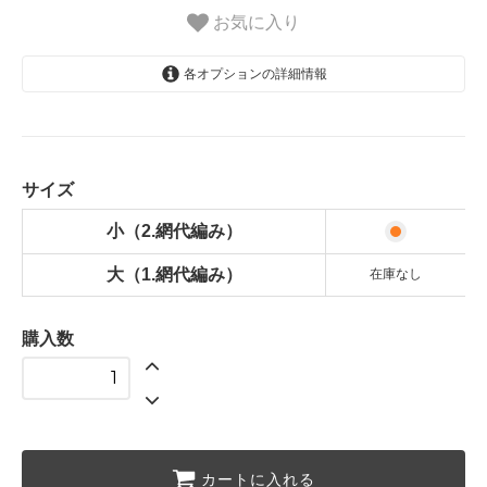
お気に入り
各オプションの詳細情報
小（2.網代編み）
34,800円(税込38,280円)
大（1.網代編み）
38,400円(税込42,240円)
サイズ
SOLD OUT
小（2.網代編み）
大（1.網代編み）
在庫なし
購入数
カートに入れる