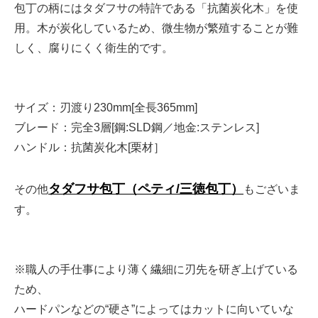
包丁の柄にはタダフサの特許である「抗菌炭化木」を使
用。木が炭化しているため、微生物が繁殖することが難
しく、腐りにくく衛生的です。
サイズ：刃渡り230mm[全長365mm]
ブレード：完全3層[鋼:SLD鋼／地金:ステンレス]
ハンドル：抗菌炭化木[栗材］
タダフサ包丁（ペティ/三徳包丁）
その他
もございま
す。
※職人の手仕事により薄く繊細に刃先を研ぎ上げている
ため、
ハードパンなどの“硬さ”によってはカットに向いていな