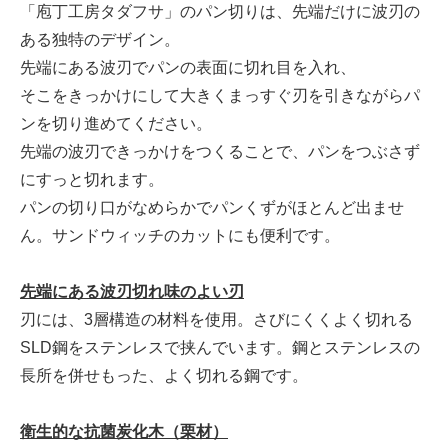
「庖丁工房タダフサ」のパン切りは、先端だけに波刃の
ある独特のデザイン。
先端にある波刃でパンの表面に切れ目を入れ、
そこをきっかけにして大きくまっすぐ刃を引きながらパ
ンを切り進めてください。
先端の波刃できっかけをつくることで、パンをつぶさず
にすっと切れます。
パンの切り口がなめらかでパンくずがほとんど出ませ
ん。サンドウィッチのカットにも便利です。
先端にある波刃
切れ味のよい刃
刃には、3層構造の材料を使用。さびにくくよく切れる
SLD鋼をステンレスで挟んでいます。鋼とステンレスの
長所を併せもった、よく切れる鋼です。
衛生的な抗菌炭化木（栗材）