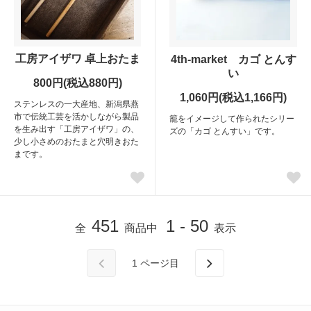
工房アイザワ 卓上おたま
4th-market カゴ とんす
い
800円(税込880円)
1,060円(税込1,166円)
ステンレスの一大産地、新潟県燕
市で伝統工芸を活かしながら製品
籠をイメージして作られたシリー
を生み出す「工房アイザワ」の、
ズの「カゴ とんすい」です。
少し小さめのおたまと穴明きおた
まです。
451
1 - 50
全
商品中
表示
1
ページ目