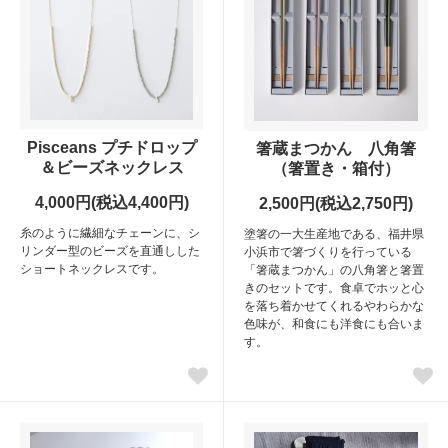
Pisceans プチドロップ
箸蔵まつかん 八角箸
＆ビーズネックレス
（箸置き・箱付）
4,000円(税込4,400円)
2,500円(税込2,750円)
糸のように繊細なチェーンに、シ
塗箸の一大生産地である、福井県
リンダー型のビーズを直通しした
小浜市で箸づくりを行っている
ショートネックレスです。
「箸蔵まつかん」の八角箸と箸置
きのセットです。食卓でホッと心
を落ち着かせてくれるやわらかな
色味が、和食にも洋食にも合いま
す。