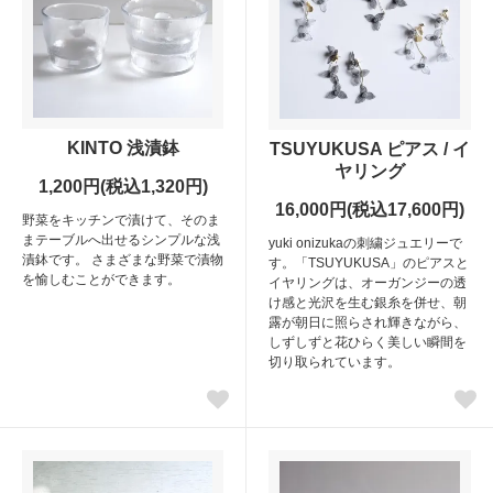
KINTO 浅漬鉢
TSUYUKUSA ピアス / イ
ヤリング
1,200円(税込1,320円)
16,000円(税込17,600円)
野菜をキッチンで漬けて、そのま
まテーブルへ出せるシンプルな浅
yuki onizukaの刺繍ジュエリーで
漬鉢です。 さまざまな野菜で漬物
す。「TSUYUKUSA」のピアスと
を愉しむことができます。
イヤリングは、オーガンジーの透
け感と光沢を生む銀糸を併せ、朝
露が朝日に照らされ輝きながら、
しずしずと花ひらく美しい瞬間を
切り取られています。