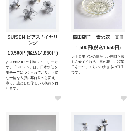
SUISEN ピアス / イヤリ
廣田硝子 雪の花 豆皿
ング
1,500円(税込1,650円)
13,500円(税込14,850円)
レトロモダンの懐かしい時間を感
じさせてくれる「雪の花」。和菓
yuki onizukaの刺繍ジュエリーで
子を一つ、くらいの大きさの豆皿
す。「SUISEN」は、日本水仙を
です。
モチーフにつくられており、可憐
な一輪を大胆に耳飾りへと変え、
潔く、凛とした佇まいで横顔を飾
ります。